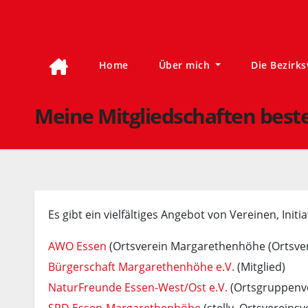
Zum
Inhalt
springen
Home
Über mich
Die Bezirk
Meine Mitgliedschaften best
Es gibt ein vielfältiges Angebot von Vereinen, Init
AWO Essen
(Ortsverein Margarethenhöhe (Ortsver
Bürgerschaft Margarethenhöhe e.V.
(Mitglied)
NaturFreunde Essen-West/Ost e.V.
(Ortsgruppenvo